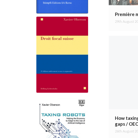
Première m
29th August 2
Droit fiscal suisse
How taxing
gaps / OE
26th August 2
Taxing Robots