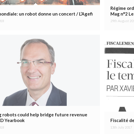
Régime ordi
ondiale: un robot donne un concert / L’Agefi
Mag n°2 Le
018
29th August 20
 robots could help bridge future revenue
CD Yearbook
Fiscalité d
018
13th July 2017