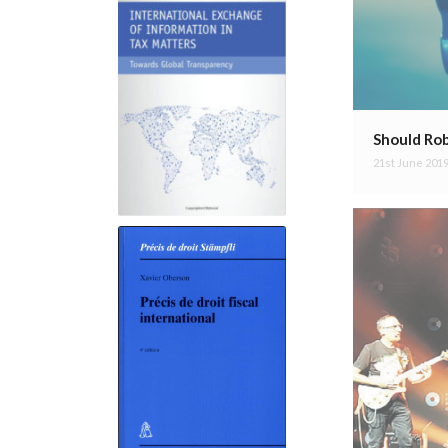
International Exchange
of Information in Tax
Matters
Should Rob
21st June 201
Précis de droit fiscal
international