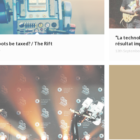
“La technol
ots be taxed? / The Rift
résultat i
9
13th Septembe