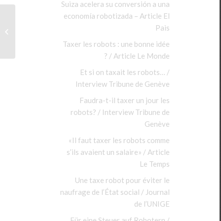
Suiza acelera su conversión a una
economía robotizada – Article El
Régime ordinaire ou
forfait fiscal, comment
Paìs
choisir ? / Mag n°2
Taxer les robots : une bonne idée
Leonard P...
? / Article Le Monde
Et si on taxait les robots… /
Interview Tribune de Genève
Faudra-t-il taxer un jour les
robots? / Interview Tribune de
Genève
«Il faut taxer les robots comme
s’ils avaient un salaire» / Article
Le Temps
Une taxe robot pour éviter le
naufrage de l’État social / Journal
de l’UNIGE
Für eine Steuer auf Robotern /