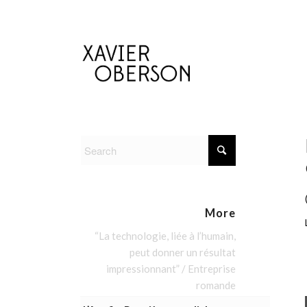
More
“La technologie, liée à l’humain,
peut donner un résultat
impressionnant” / Entreprise
romande