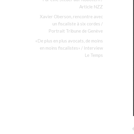
Article NZZ
Xavier Oberson, rencontre avec
un fiscaliste à six cordes /
Portrait Tribune de Genève
«De plus en plus avocats, de moins
en moins fiscalistes» / Interview
Le Temps