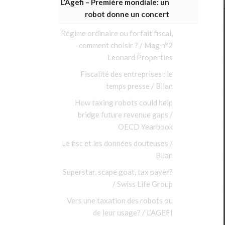
L’Agefi – Première mondiale: un
robot donne un concert
Régime ordinaire ou forfait fiscal,
comment choisir ? / Mag n°2
Leonard Properties
Fiscalité des entreprises : le
temps presse / Bilan
How taxing robots could help
bridge future revenue gaps /
OECD Yearbook
Le fisc et les données douteuses /
Bilan
Superstar, scape goat, tax payer?
/ Swiss Life Group
Vers une taxation des robots ou
de leur usage? / L’AGEFI