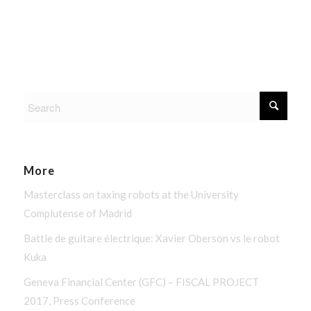
More
Masterclass on taxing robots at the University
Complutense of Madrid
Battle de guitare électrique: Xavier Oberson vs le robot
Kuka
Geneva Financial Center (GFC) – FISCAL PROJECT
2017, Press Conference