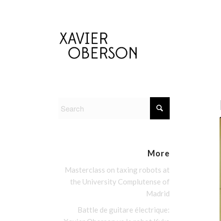
More
Masterclass on taxing robots at
the University Complutense of
Madrid
Battle de guitare électrique: