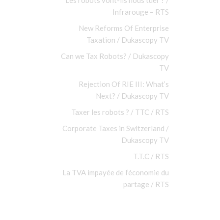
Les robots vont-ils nous tuer ? /
Infrarouge – RTS
New Reforms Of Enterprise
Taxation / Dukascopy TV
Can we Tax Robots? / Dukascopy
TV
Rejection Of RIE III: What’s
Next? / Dukascopy TV
Taxer les robots ? / TTC / RTS
Corporate Taxes in Switzerland /
Dukascopy TV
T.T.C / RTS
La TVA impayée de l’économie du
partage / RTS