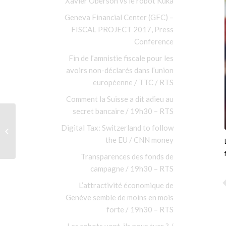
Xavier Oberson vs le robot Kuka
Geneva Financial Center (GFC) –
FISCAL PROJECT 2017, Press
Conference
Fin de l’amnistie fiscale pour les
avoirs non-déclarés dans l’union
européenne / TTC / RTS
Comment la Suisse a dit adieu au
secret bancaire / 19h30 – RTS
Multinationales,
Digital Tax: Switzerland to follow
Réforme de la fiscalité /
the EU / CNN money
RTS
Transparences des fonds de
campagne / 19h30 – RTS
L’attractivité économique de
Genève semble de moins en mois
forte / 19h30 – RTS