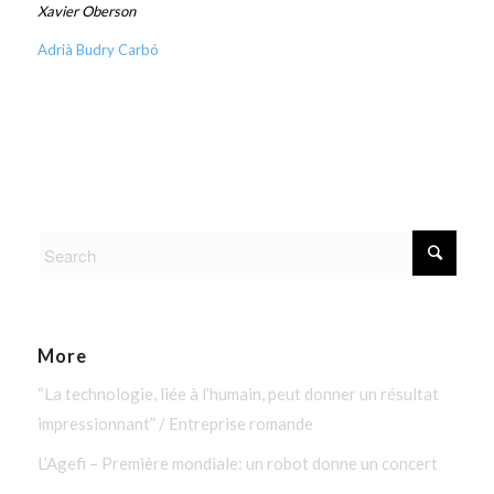
Xavier Oberson
Adrià Budry Carbó
More
“La technologie, liée à l’humain, peut donner un résultat
impressionnant” / Entreprise romande
L’Agefi – Première mondiale: un robot donne un concert